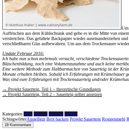
Um 
Auffrischen aus dem Kühlschrank und gebe es in die Mitte von eine
verstreichen. Das gefaltete Backpapier wieder auseinanderziehen und
verschließbaren Glas aufbewahren. Um aus dem Trockensauer wieder 
Update Februar 2016:
Ich habe nun schon mehrmals versucht, verschiedene Trockensauerteig
Bläschenbildung, noch eine Volumenzunahme und auch keine merkbar
Eine weitere Methode zum Haltbarmachen von Sauerteig ist der Krümel
Monate erhalten bleiben. Sobald ich Erfahrungen mit Krümelsauer ges
Was sind eure Erfahrungen mit Trockensauerteig und/oder Krümelsa
→ Projekt Sauerteig, Teil 1 – theoretische Grundlagen
→ Projekt Sauerteig, Teil 2 – Sauerteig selber ansetzen
Kategorien
Blog
How to
Rezepte
Wissen
Schlagwörter
Anstellgut
Brot backen
Projekt Sauerteig
Roggenmehl
R
18 Kommentare