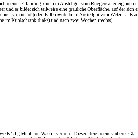
Nach meiner Erfahrung kann ein Anstellgut vom Roggensauerteig auch 
r und es bildet sich teilweise eine gräuliche Oberfläche, auf der sich ei
hmus ist man auf jeden Fall sowohl beim Anstellgut vom Weizen- als a
he im Kühlschrank (links) und nach zwei Wochen (rechts).
ils 50 g Mehl und Wasser verrührt. Diesen Teig in ein sauberes Glas f