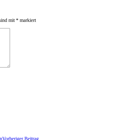
sind mit
*
markiert
en
Vorheriger Beitrag