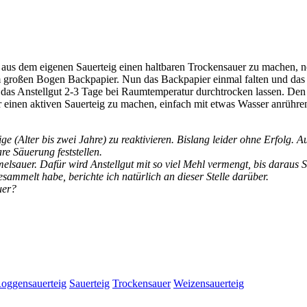
aus dem eigenen Sauerteig einen haltbaren Trockensauer zu machen, ne
m großen Bogen Backpapier. Nun das Backpapier einmal falten und das
 das Anstellgut 2-3 Tage bei Raumtemperatur durchtrocken lassen. Den 
einen aktiven Sauerteig zu machen, einfach mit etwas Wasser anrühre
e (Alter bis zwei Jahre) zu reaktivieren. Bislang leider ohne Erfolg.
e Säuerung feststellen.
sauer. Dafür wird Anstellgut mit so viel Mehl vermengt, bis daraus Str
ammelt habe, berichte ich natürlich an dieser Stelle darüber.
uer?
oggensauerteig
Sauerteig
Trockensauer
Weizensauerteig