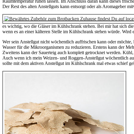
Raumtemperatur ruhen lassen. Im Anschluss daran kann dieses frische
Der Rest des alten Anstellguts kann entsorgt oder als Aromageber m
es wichtig, wo die Gläser im Kühlschrank stehen. Bei mir hat sich di
wenn es an einer kälteren Stelle im Kühlschrank stehen würde. Wird es
Wer sein Anstellgut nicht wöchentlich auffrischen kann oder möchte, h
Wasser für die Mikroorganismen zu reduzieren. Erstens kann der Mehl
Zweitens kann der Sauerteig auch komplett getrocknet werden. Kühl, d
Auch wenn ich mein Weizen- und Roggen-Anstellgut wöchentlich auff
sollte mit dem aktiven Anstellgut im Kühlschrank mal etwas schief ge