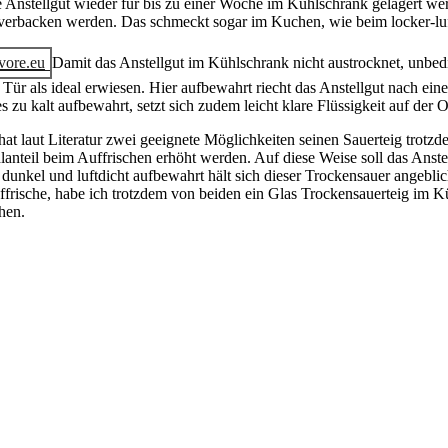
 Anstellgut wieder für bis zu einer Woche im Kühlschrank gelagert we
itverbacken werden. Das schmeckt sogar im Kuchen, wie beim locker-lu
Damit das Anstellgut im Kühlschrank nicht austrocknet, unbedin
e Tür als ideal erwiesen. Hier aufbewahrt riecht das Anstellgut nach e
 zu kalt aufbewahrt, setzt sich zudem leicht klare Flüssigkeit auf der 
at laut Literatur zwei geeignete Möglichkeiten seinen Sauerteig trotzd
anteil beim Auffrischen erhöht werden. Auf diese Weise soll das Anst
unkel und luftdicht aufbewahrt hält sich dieser Trockensauer angeblic
rische, habe ich trotzdem von beiden ein Glas Trockensauerteig im K
hen.