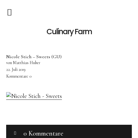
Rezepte
Culinary Farm
Rezepte A-Z
Nicole Stich – Sweets (GU)
Rezepte nach Kategorien
von Matthias Huber
Blog
22. Juli 2019
Kommentare
0
How to
About
Kontakt
Impressum
0 Kommentare