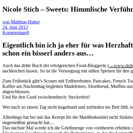
Nicole Stich – Sweets: Himmlische Verfüh
von Matthias Huber
24. Juni 2013
Kommentare
0
Eigentlich bin ich ja eher für was Herzhaf
schon ein bisserl anders aus…
Auch das dritte Buch der erfolgreichen Food-Bloggerin (
→www.delic
nachkochen lassen. So ist die Versorgung mit süßen Speisen für den 
Zum Frühstück gibt’s Scones mit Erdbeerbutter, Pancakes, French T
Kaffee am Nachmittag begleiten Madeleines, Shortbread, Muffins un
abgeschlossen.
Und für den Gustl zwischendurch: Steckerleis!
Wer nach so einem Tag nicht kugelrund und zufrieden ins Bett fällt, is
Allerdings hat bei mir das Rezept für die Marillenknödel nicht funk
ungenießbar gemacht hat…
Das nächste Mal werde ich die Grießmenge von vornherein erhöhen und 