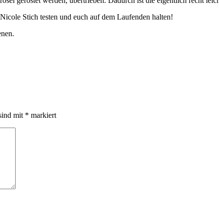
sel geröstet werden, übertrieben. Dadurch ist die eigentlich recht le
Nicole Stich testen und euch auf dem Laufenden halten!
enen.
sind mit
*
markiert